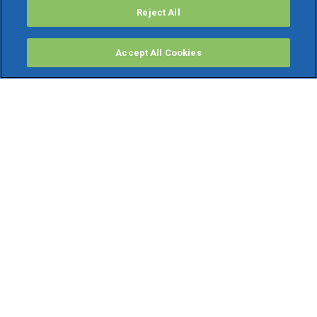
Reject All
Accept All Cookies
PRODOTTI
Software ERP
TeamSystem Studio AI
Fatture In Cloud
Soluzioni per Commercialisti
Software Cloud
Gestione contabile fiscale
Software Paghe
Gestionali Gratis
Software Professionisti Gratis
Finanza Agevolata
Bonus Fiscali