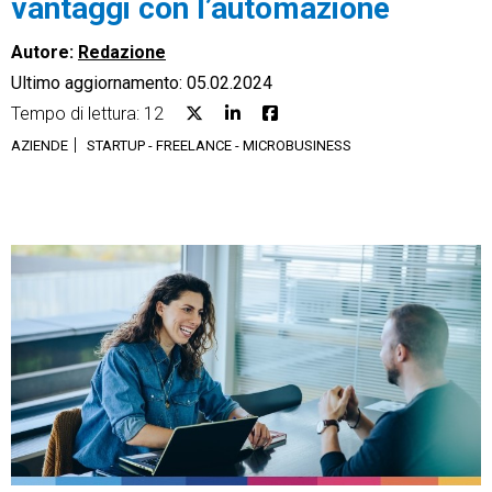
vantaggi con l’automazione
Autore:
Redazione
Ultimo aggiornamento: 05.02.2024
Tempo di lettura: 12
CRM
AZIENDE
STARTUP - FREELANCE - MICROBUSINESS
Ecommerce
Email Marketing
Fatturazione
Financial Solutions
HR
Trust Services
TeamSystem Corporate