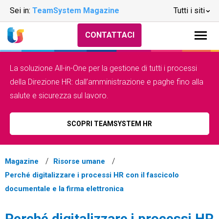
Sei in:
TeamSystem Magazine
Tutti i siti
CONTATTACI
La soluzione All-in-One per la gestione di tutti i processi
della Direzione HR: dall’amministrazione e paghe fino alla
salute e sicurezza sul lavoro.
SCOPRI TEAMSYSTEM HR
Magazine
Risorse umane
Perché digitalizzare i processi HR con il fascicolo
documentale e la firma elettronica
Perché digitalizzare i processi HR