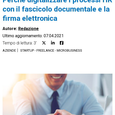
con il fascicolo documentale e la
firma elettronica
Autore:
Redazione
CRM
Ultimo aggiornamento: 07.04.2021
Ecommerce
Tempo di lettura: 3'
AZIENDE
STARTUP - FREELANCE - MICROBUSINESS
Email Marketing
Fatturazione
Financial Solutions
HR
Trust Services
TeamSystem Corporate