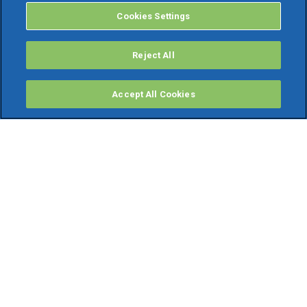
Cookies Settings
Reject All
Accept All Cookies
PRODOTTI
Software ERP
TeamSystem Studio AI
Fatture In Cloud
Soluzioni per Commercialisti
Software Cloud
Gestione contabile fiscale
Software Paghe
Gestionali Gratis
Software Professionisti Gratis