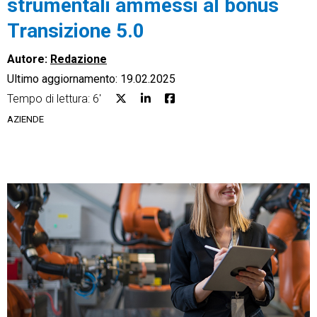
strumentali ammessi al bonus
Transizione 5.0
Autore:
Redazione
Ultimo aggiornamento: 19.02.2025
CRM
Tempo di lettura: 6'
Ecommerce
AZIENDE
Email Marketing
Fatturazione
Financial Solutions
HR
Trust Services
TeamSystem Corporate