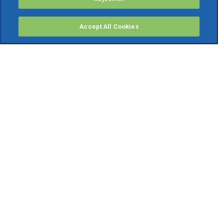
Accept All Cookies
PRODOTTI
Software ERP
TeamSystem Studio AI
Fatture In Cloud
Soluzioni per Commercialisti
Software Cloud
Gestione contabile fiscale
Software Paghe
Gestionali Gratis
Software Professionisti Gratis
Finanza Agevolata
Bonus Fiscali
GRUPPO