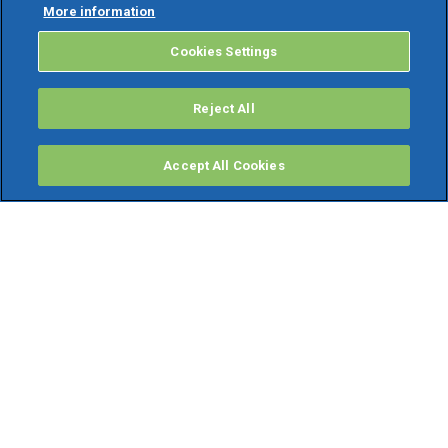
More information
Cookies Settings
Reject All
Accept All Cookies
PRODOTTI
Software ERP
TeamSystem Studio AI
Fatture In Cloud
Soluzioni per Commercialisti
Software Cloud
Gestione contabile fiscale
Software Paghe
Gestionali Gratis