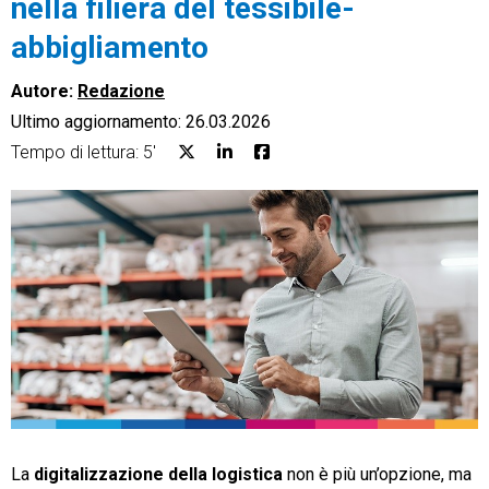
nella filiera del tessibile-
abbigliamento
Autore:
Redazione
Ultimo aggiornamento: 26.03.2026
CRM
Tempo di lettura: 5'
Ecommerce
Email Marketing
Fatturazione
Financial Solutions
HR
Trust Services
La
digitalizzazione della logistica
non è più un’opzione, ma
TeamSystem Corporate