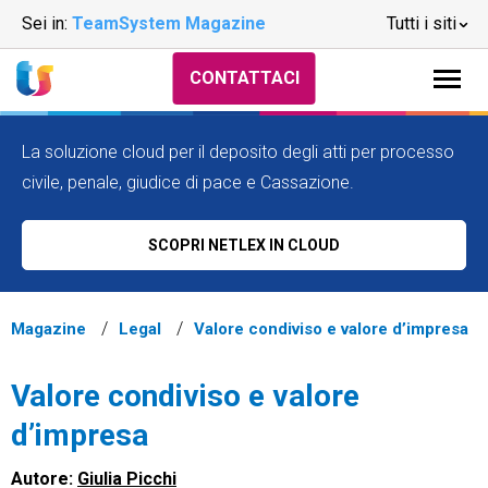
Sei in:
TeamSystem Magazine
Tutti i siti
CONTATTACI
La soluzione cloud per il deposito degli atti per processo
civile, penale, giudice di pace e Cassazione.
SCOPRI NETLEX IN CLOUD
Magazine
Legal
Valore condiviso e valore d’impresa
Valore condiviso e valore
d’impresa
Autore:
Giulia Picchi