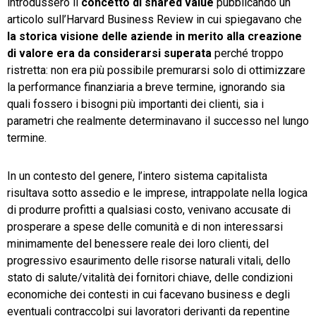
introdussero il
concetto di shared value
pubblicando un
articolo sull’Harvard Business Review in cui spiegavano che
TeamSystem Store
la storica visione delle aziende in merito alla creazione
di valore era da considerarsi superata
perché troppo
ristretta: non era più possibile premurarsi solo di ottimizzare
la performance finanziaria a breve termine, ignorando sia
quali fossero i bisogni più importanti dei clienti, sia i
parametri che realmente determinavano il successo nel lungo
termine.
In un contesto del genere, l’intero sistema capitalista
risultava sotto assedio e le imprese, intrappolate nella logica
di produrre profitti a qualsiasi costo, venivano accusate di
prosperare a spese delle comunità e di non interessarsi
minimamente del benessere reale dei loro clienti, del
progressivo esaurimento delle risorse naturali vitali, dello
stato di salute/vitalità dei fornitori chiave, delle condizioni
economiche dei contesti in cui facevano business e degli
eventuali contraccolpi sui lavoratori derivanti da repentine