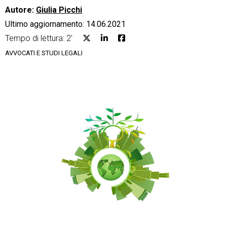
Autore:
Giulia Picchi
Ultimo aggiornamento: 14.06.2021
Tempo di lettura: 2'
AVVOCATI E STUDI LEGALI
CRM
Ecommerce
Email Marketing
Fatturazione
Financial Solutions
HR
Trust Services
TeamSystem Corporate