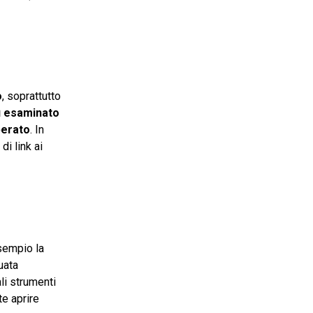
o
, soprattutto
ì esaminato
perato
. In
di link ai
esempio la
uata
ali strumenti
te aprire