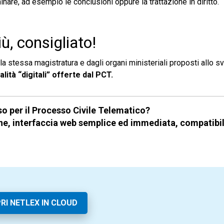
inare, ad esempio le conclusioni oppure la trattazione in diritto.
iù, consigliato!
alla stessa magistratura e dagli organi ministeriali proposti allo s
lità “digitali” offerte dal PCT.
o per il Processo Civile Telematico?
ne, interfaccia web semplice ed immediata, compatibi
RI NETLEX IN CLOUD