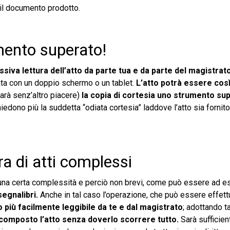
il documento prodotto.
mento superato!
siva lettura dell’atto da parte tua e da parte del magistrat
grata con un doppio schermo o un tablet.
L’atto potrà essere cos
arà senz’altro piacere)
la copia di cortesia uno strumento su
hiedono più la suddetta “odiata cortesia” laddove l’atto sia fornito 
ra di atti complessi
 di una certa complessità e perciò non brevi, come può essere ad 
egnalibri.
Anche in tal caso l’operazione, che può essere effett
o più facilmente leggibile da te e dal magistrato
; adottando t
è composto l’atto senza doverlo scorrere tutto.
Sarà sufficien