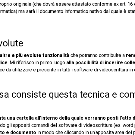
roprio originale (che dovrà essere attestato conforme ex art. 16 
ormatica) ma sarà il documento informatico nativo dal quale è stata
volute
ltre e più evolute funzionalità
che potranno contribuire a
rend
dice
. Mi riferisco in primo luogo
alla possibilità di inserire col
ce da utilizzare e presente in tutti i software di videoscrittura i
osa consiste questa tecnica e co
a una cartella all’interno della quale verranno posti l’atto 
do gli appositi comandi del software di videoscrittura (es. word
 atto e documento
in modo che cliccando in un’apposita area del 