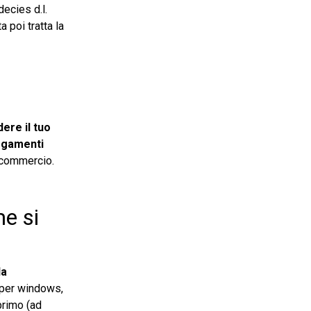
decies d.l.
 poi tratta la
ere il tuo
legamenti
n commercio.
me si
da
 per windows,
primo (ad