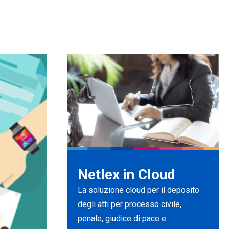
Netlex in Cloud
La soluzione cloud per il deposito
degli atti per processo civile,
penale, giudice di pace e