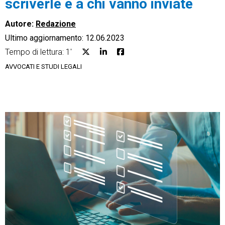
scriverle e a chi vanno inviate
Autore:
Redazione
Ultimo aggiornamento: 12.06.2023
Tempo di lettura: 1'
CRM
AVVOCATI E STUDI LEGALI
Ecommerce
Email Marketing
Fatturazione
Financial Solutions
HR
Trust Services
TeamSystem Corporate