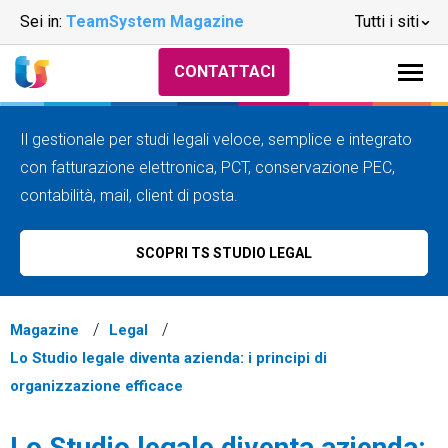
Sei in:
TeamSystem Magazine
Tutti i siti
CONTATTACI
Il gestionale per studi legali veloce, semplice e integrato
con fatturazione elettronica, PCT, conservazione PEC,
contabilità, mail, client di posta.
SCOPRI TS STUDIO LEGAL
Magazine
Legal
Lo Studio legale diventa azienda: i principi di
organizzazione efficace
Lo Studio legale diventa azienda: