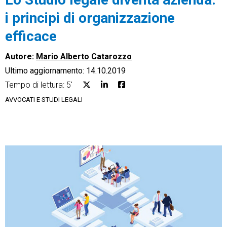
i principi di organizzazione
efficace
Autore:
Mario Alberto Catarozzo
CRM
Ultimo aggiornamento: 14.10.2019
Ecommerce
Tempo di lettura: 5'
AVVOCATI E STUDI LEGALI
Email Marketing
Fatturazione
Financial Solutions
HR
Trust Services
TeamSystem Corporate