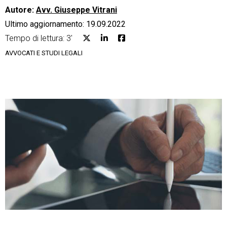
Autore:
Avv. Giuseppe Vitrani
Ultimo aggiornamento: 19.09.2022
Tempo di lettura: 3'
AVVOCATI E STUDI LEGALI
CRM
Ecommerce
Email Marketing
Fatturazione
Financial Solutions
HR
Trust Services
TeamSystem Corporate