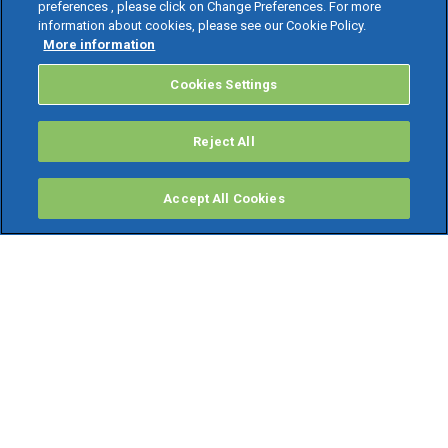
preferences , please click on Change Preferences. For more
information about cookies, please see our Cookie Policy.
More information
Cookies Settings
Reject All
Accept All Cookies
PRODOTTI
Software ERP
TeamSystem Studio AI
Fatture In Cloud
Soluzioni per Commercialisti
Software Cloud
Gestione contabile fiscale