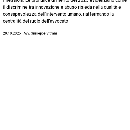
riflessioni. Le pronunce di merito del 2025 evidenziano come
il discrimine tra innovazione e abuso risieda nella qualità e
consapevolezza dell’intervento umano, riaffermando la
centralità del ruolo dell’avvocato
20.10.2025
|
Avv. Giuseppe Vitrani