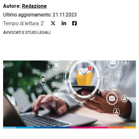
Autore:
Redazione
Ultimo aggiornamento: 21.11.2023
Tempo di lettura: 2'
AVVOCATI E STUDI LEGALI
CRM
Ecommerce
Email Marketing
Fatturazione
Financial Solutions
HR
Trust Services
TeamSystem Corporate