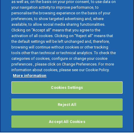
as well as, on the basis on your prior consent, to use data on
your navigation activity to improve performance, to
personalise the browsing experience on the basis of your
preferences, to show targeted advertising and, where
available, to allow social media sharing functionalities.
Clicking on “Accept all” means that you agree to the
activation of all cookies. Clicking on "Reject all" means that
the default settings will be left unchanged and, therefore,
browsing will continue without cookies or other tracking
tools other than technical or technical analytics. To check the
categories of cookies, configure or change your cookie
preferences , please click on Change Preferences. For more
information about cookies, please see our Cookie Policy.
More information
Cookies Settings
Reject All
Accept All Cookies