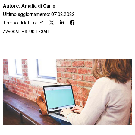
Autore:
Amalia di Carlo
Ultimo aggiornamento: 07.02.2022
Tempo di lettura: 3'
AVVOCATI E STUDI LEGALI
CRM
Ecommerce
Email Marketing
Fatturazione
Financial Solutions
HR
Trust Services
TeamSystem Corporate