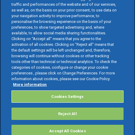
traffic and performances of the website and of our services,
as well as, on the basis on your prior consent, to use data on
your navigation activity to improve performance, to
personalise the browsing experience on the basis of your
preferences, to show targeted advertising and, where
available, to allow social media sharing functionalities.
Clicking on “Accept all” means that you agree to the
activation of all cookies. Clicking on "Reject all" means that
the default settings will be left unchanged and, therefore,
browsing will continue without cookies or other tracking
tools other than technical or technical analytics. To check the
categories of cookies, configure or change your cookie
preferences , please click on Change Preferences. For more
information about cookies, please see our Cookie Policy.
More information
Cookies Settings
Reject All
Accept All Cookies