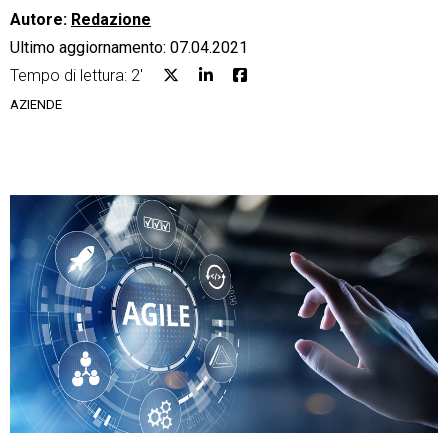
Autore:
Redazione
Ultimo aggiornamento: 07.04.2021
Tempo di lettura: 2'
AZIENDE
CRM
Ecommerce
Email Marketing
Fatturazione
Financial Solutions
HR
Trust Services
TeamSystem Corporate