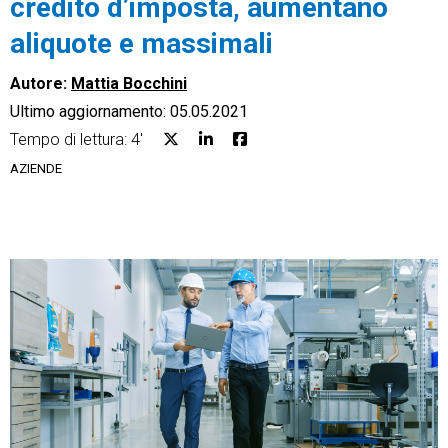
credito d’imposta, aumentano
aliquote e massimali
Autore:
Mattia Bocchini
Ultimo aggiornamento: 05.05.2021
CRM
Tempo di lettura: 4'
Ecommerce
AZIENDE
Email Marketing
Fatturazione
Financial Solutions
HR
Trust Services
TeamSystem Corporate