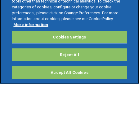
tools other than technical or technical analytics. To check the
categories of cookies, configure or change your cookie
preferences , please click on Change Preferences. For more
information about cookies, please see our Cookie Policy.
More information
Cookies Settings
Reject All
Accept All Cookies
PRODOTTI
Software ERP
TeamSystem Studio AI
Fatture In Cloud
Soluzioni per Commercialisti
Software Cloud