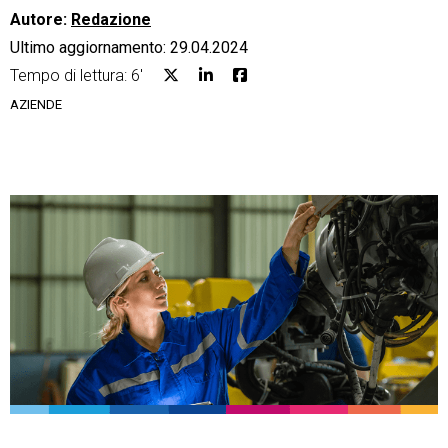
Autore:
Redazione
Ultimo aggiornamento: 29.04.2024
Tempo di lettura: 6'
AZIENDE
CRM
Ecommerce
Email Marketing
Fatturazione
Financial Solutions
HR
Trust Services
TeamSystem Corporate