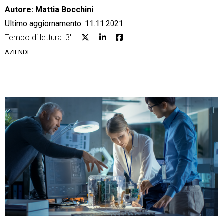
Autore:
Mattia Bocchini
Ultimo aggiornamento: 11.11.2021
Tempo di lettura: 3'
AZIENDE
CRM
Ecommerce
Email Marketing
Fatturazione
Financial Solutions
HR
Trust Services
TeamSystem Corporate