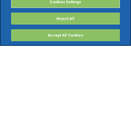
Cookies Settings
Reject All
Accept All Cookies
PRODOTTI
Software ERP
TeamSystem Studio AI
Fatture In Cloud
Soluzioni per Commercialisti
Software Cloud
Gestione contabile fiscale
Software Paghe
Gestionali Gratis
Software Professionisti Gratis
Finanza Agevolata