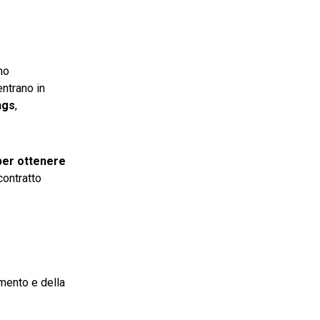
no
entrano in
ngs
,
per ottenere
contratto
mento e della