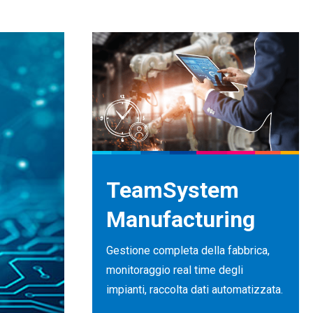
TeamSystem
Manufacturing
Gestione completa della fabbrica,
monitoraggio real time degli
impianti, raccolta dati automatizzata.