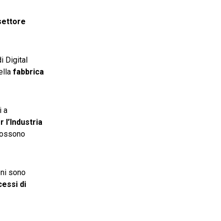
settore
 Digital
ella
fabbrica
i a
r l’Industria
 possono
oni sono
essi di