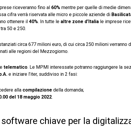
prese riceveranno fino al
60%
mentre per quelle di medie dimens
ssa cifra verrà riservata alle micro e piccole aziende di
Basilicat
nno ottenere il
40%
. In tutte le
altre zone d’Italia
le imprese rice
tra 50 e 250.
tanziati circa 677 milioni euro, di cui circa 250 milioni verranno d
inati alle regioni del Mezzogiorno.
te
telematico
. Le MPMI interessate potranno raggiungere la se
p.A.
e iniziare l’iter, suddiviso in 2 fasi:
cedere alla
compilazione
della domanda;
0.00 del 18 maggio 2022
.
oftware chiave per la digitalizz