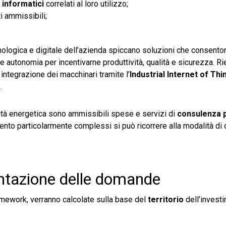
informatici
correlati al loro utilizzo;
i ammissibili;
nologica e digitale dell’azienda spiccano soluzioni che consento
 autonomia per incentivarne produttività, qualità e sicurezza. Ri
integrazione dei macchinari tramite l’
Industrial
Internet
of
Thi
.
lità energetica sono ammissibili spese e servizi di
consulenza 
timento particolarmente complessi si può ricorrere alla modalità di 
ntazione delle domande
amework, verranno calcolate sulla base del
territorio
dell’investi