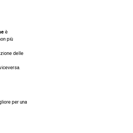
ne
è
non più
uzione delle
viceversa.
gliore per una