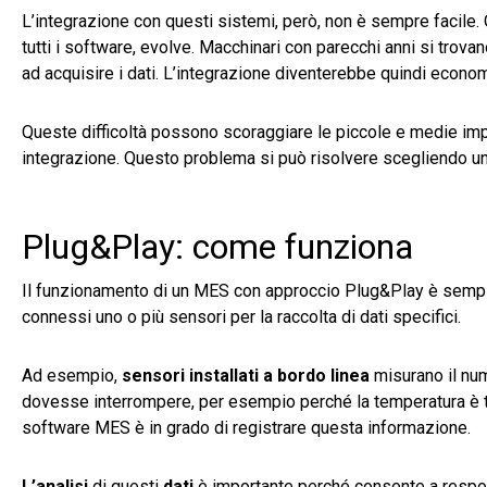
L’integrazione con questi sistemi, però, non è sempre facile. 
tutti i software, evolve. Macchinari con parecchi anni si trov
ad acquisire i dati. L’integrazione diventerebbe quindi eco
Queste difficoltà possono scoraggiare le piccole e medie imp
integrazione. Questo problema si può risolvere scegliendo u
Plug&Play: come funziona
Il funzionamento di un MES con approccio Plug&Play è sempli
connessi uno o più sensori per la raccolta di dati specifici.
Ad esempio,
sensori installati a bordo linea
misurano il num
dovesse interrompere, per esempio perché la temperatura è tro
software MES è in grado di registrare questa informazione.
L’analisi
di questi
dati
è importante perché consente a respons