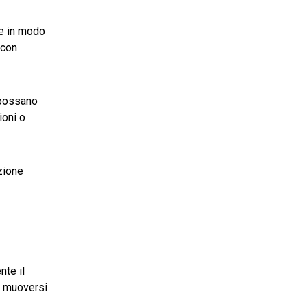
le in modo
 con
 possano
ioni o
uzione
nte il
 e muoversi