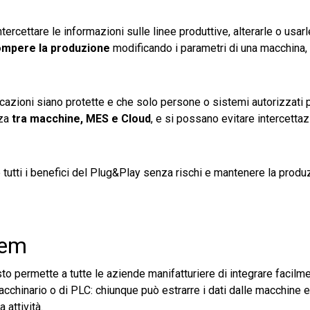
rcettare le informazioni sulle linee produttive, alterarle o usar
ompere la produzione
modificando i parametri di una macchina,
cazioni siano protette e che solo persone o sistemi autorizzati
zza
tra macchine, MES e Cloud
, e si possano evitare intercettaz
are tutti i benefici del Plug&Play senza rischi e mantenere la prod
tem
permette a tutte le aziende manifatturiere di integrare facilme
acchinario o di PLC: chiunque può estrarre i dati dalle macchine
a attività.