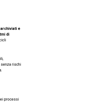
o
archiviati e
tmi di
icli
li,
, senza rischi
a.
dei processi