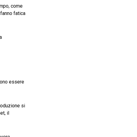
tempo, come
 fanno fatica
a
ssono essere
produzione si
t, il
avere