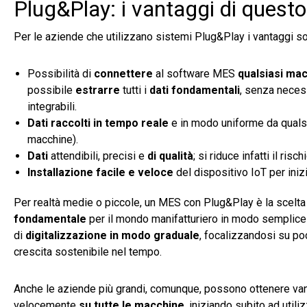
Plug&Play: i vantaggi di quest
Per le aziende che utilizzano sistemi Plug&Play i vantaggi so
Possibilità di
connettere
al software MES
qualsiasi mac
possibile
estrarre
tutti i
dati fondamentali
, senza neces
integrabili.
Dati raccolti in tempo reale
e in modo uniforme da qualsia
macchine).
Dati
attendibili, precisi e
di qualità
; si riduce infatti il r
Installazione facile e veloce
del dispositivo IoT per inizi
Per realtà medie o piccole, un MES con Plug&Play è la scelta 
fondamentale
per il mondo manifatturiero in modo semplice e 
di
digitalizzazione in modo graduale
, focalizzandosi su poc
crescita sostenibile nel tempo.
Anche le aziende più grandi, comunque, possono ottenere van
velocemente
su tutte le macchine
, iniziando subito ad utili