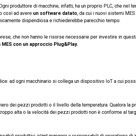
Ogni produttore di macchine, infatti, ha un proprio PLC, che nel 
ano così ad avere
un software datato
, da cui i nuovi sistemi MES
nomicamente dispendiosa e richiederebbe parecchio tempo.
rese, che non hanno le risorse necessarie per investire in quest
n
MES con un approccio Plug&Play.
ce: ad ogni macchinario si collega un dispositivo IoT a cui po
ero dei pezzi prodotti o il livello della temperatura. Qualora la 
ppo alta o la velocità dei pezzi prodotti non è conforme al targe
abili produttivi, plant manager e responsabili di operations di 