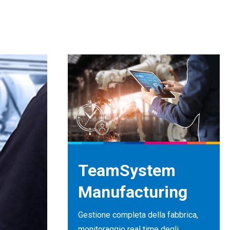
TeamSystem
Manufacturing
Gestione completa della fabbrica,
monitoraggio real time degli