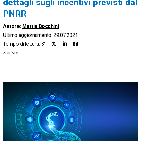
dettagli sugli incentivi previsti dal
PNRR
Autore:
Mattia Bocchini
Ultimo aggiornamento: 29.07.2021
CRM
Tempo di lettura: 3'
Ecommerce
AZIENDE
Email Marketing
Fatturazione
Financial Solutions
HR
Trust Services
TeamSystem Corporate