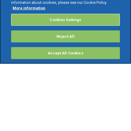
information about cookies, please see our Cookie Policy.
More information
Cookies Settings
Reject All
Accept All Cookies
PRODOTTI
Software ERP
TeamSystem Studio AI
Fatture In Cloud
Soluzioni per Commercialisti
Software Cloud
Gestione contabile fiscale
Software Paghe