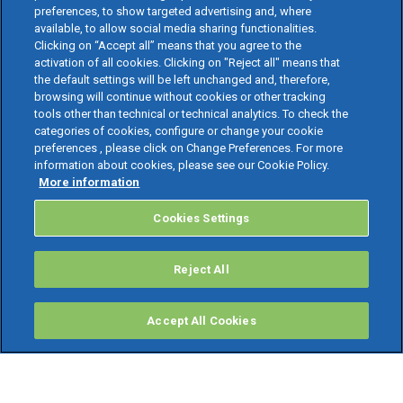
preferences, to show targeted advertising and, where
available, to allow social media sharing functionalities.
Clicking on “Accept all” means that you agree to the
activation of all cookies. Clicking on "Reject all" means that
the default settings will be left unchanged and, therefore,
browsing will continue without cookies or other tracking
tools other than technical or technical analytics. To check the
categories of cookies, configure or change your cookie
preferences , please click on Change Preferences. For more
information about cookies, please see our Cookie Policy.
More information
Cookies Settings
Reject All
Accept All Cookies