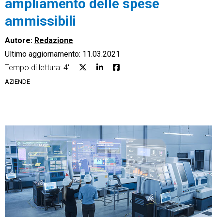
ampliamento delle spese
ammissibili
Autore:
Redazione
Ultimo aggiornamento: 11.03.2021
CRM
Tempo di lettura: 4'
Ecommerce
AZIENDE
Email Marketing
Fatturazione
Financial Solutions
HR
Trust Services
TeamSystem Corporate