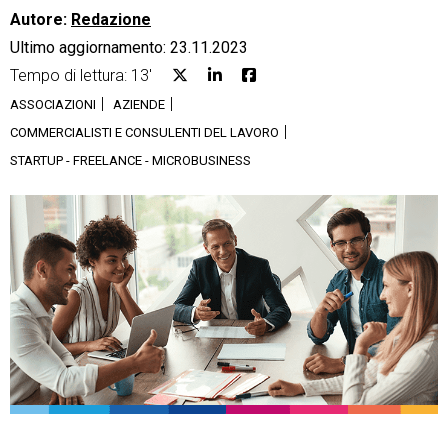
Autore:
Redazione
Ultimo aggiornamento: 23.11.2023
Tempo di lettura: 13'
ASSOCIAZIONI
AZIENDE
CRM
COMMERCIALISTI E CONSULENTI DEL LAVORO
STARTUP - FREELANCE - MICROBUSINESS
Ecommerce
Email Marketing
Fatturazione
Financial Solutions
HR
Trust Services
TeamSystem Corporate