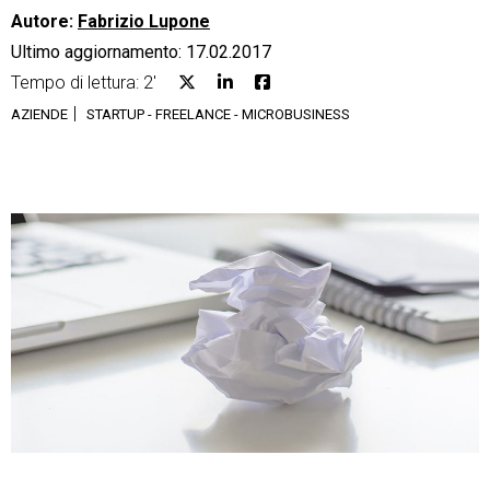
Autore:
Fabrizio Lupone
Ultimo aggiornamento: 17.02.2017
Tempo di lettura: 2'
AZIENDE
STARTUP - FREELANCE - MICROBUSINESS
CRM
Ecommerce
Email Marketing
Fatturazione
Financial Solutions
HR
Trust Services
TeamSystem Corporate