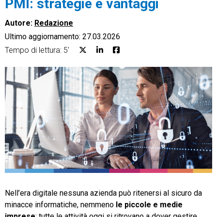
PMI: strategie e vantaggi
Autore:
Redazione
Ultimo aggiornamento: 27.03.2026
Tempo di lettura: 5'
CRM
Ecommerce
Email Marketing
Fatturazione
Financial Solutions
HR
Trust Services
Nell’era digitale nessuna azienda può ritenersi al sicuro da
minacce informatiche, nemmeno
le piccole e medie
TeamSystem Corporate
imprese
: tutte le attività oggi si ritrovano a dover gestire