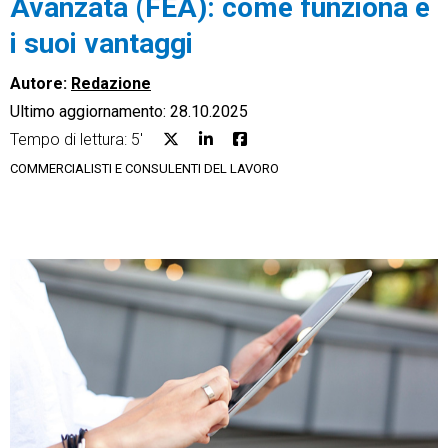
Avanzata (FEA): come funziona e
i suoi vantaggi
Autore:
Redazione
Ultimo aggiornamento: 28.10.2025
CRM
Tempo di lettura: 5'
Ecommerce
COMMERCIALISTI E CONSULENTI DEL LAVORO
Email Marketing
Fatturazione
Financial Solutions
HR
Trust Services
TeamSystem Corporate