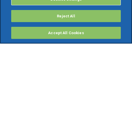
Reject All
Accept All Cookies
PRODOTTI
Software ERP
TeamSystem Studio AI
Fatture In Cloud
Soluzioni per Commercialisti
Software Cloud
Gestione contabile fiscale
Software Paghe
Gestionali Gratis
Software Professionisti Gratis
Finanza Agevolata
Bonus Fiscali