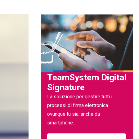
TeamSystem Digital
Signature
La soluzione per gestire tutti i
processi di firma elettronica
ovunque tu sia, anche da
smartphone.