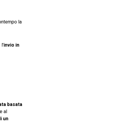
contempo la
l’
invio in
cata basata
e al
i un