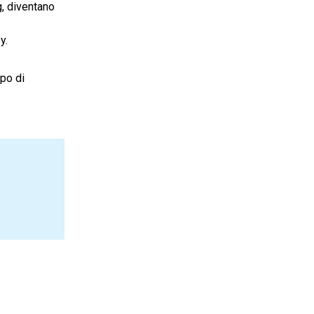
g, diventano
y.
ipo di