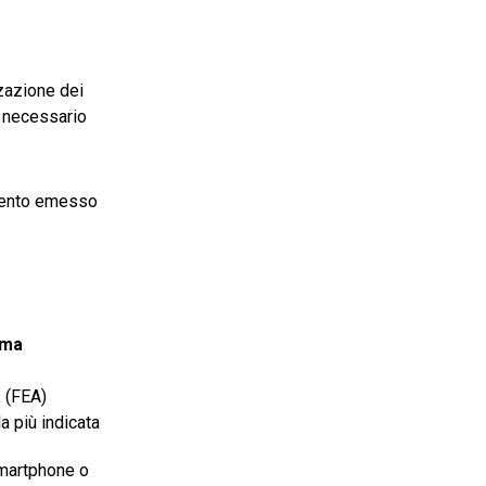
zzazione dei
è necessario
umento emesso
rma
a
(FEA)
a più indicata
smartphone o