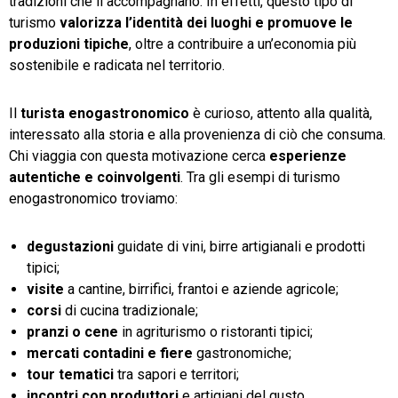
tradizioni che li accompagnano. In effetti, questo tipo di
turismo
valorizza l’identità dei luoghi e promuove le
produzioni tipiche
, oltre a contribuire a un’economia più
sostenibile e radicata nel territorio.
Il
turista enogastronomico
è curioso, attento alla qualità,
interessato alla storia e alla provenienza di ciò che consuma.
Chi viaggia con questa motivazione cerca
esperienze
autentiche e coinvolgenti
. Tra gli esempi di turismo
enogastronomico troviamo:
degustazioni
guidate di vini, birre artigianali e prodotti
tipici;
visite
a cantine, birrifici, frantoi e aziende agricole;
corsi
di cucina tradizionale;
pranzi o cene
in agriturismo o ristoranti tipici;
mercati contadini
e fiere
gastronomiche;
tour tematici
tra sapori e territori;
incontri con produttori
e artigiani del gusto.