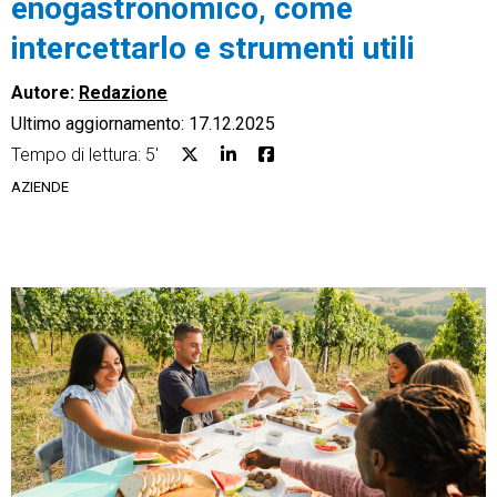
enogastronomico, come
intercettarlo e strumenti utili
Autore:
Redazione
Ultimo aggiornamento: 17.12.2025
CRM
Tempo di lettura: 5'
Ecommerce
AZIENDE
Email Marketing
Fatturazione
Financial Solutions
HR
Trust Services
TeamSystem Corporate