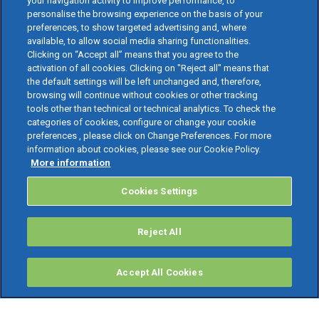
your navigation activity to improve performance, to
personalise the browsing experience on the basis of your
preferences, to show targeted advertising and, where
available, to allow social media sharing functionalities.
Clicking on “Accept all” means that you agree to the
activation of all cookies. Clicking on "Reject all" means that
the default settings will be left unchanged and, therefore,
browsing will continue without cookies or other tracking
tools other than technical or technical analytics. To check the
categories of cookies, configure or change your cookie
preferences , please click on Change Preferences. For more
information about cookies, please see our Cookie Policy.
More information
Cookies Settings
Reject All
Accept All Cookies