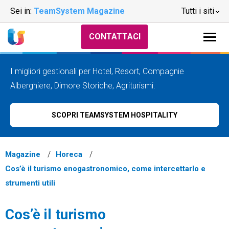
Sei in:
TeamSystem Magazine
Tutti i siti
CONTATTACI
I migliori gestionali per Hotel, Resort, Compagnie
Alberghiere, Dimore Storiche, Agriturismi.
SCOPRI TEAMSYSTEM HOSPITALITY
Magazine
Horeca
Cos’è il turismo enogastronomico, come intercettarlo e
strumenti utili
Cos’è il turismo