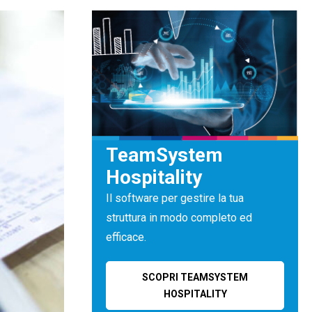
TeamSystem
Hospitality
Il software per gestire la tua
struttura in modo completo ed
efficace.
SCOPRI TEAMSYSTEM
HOSPITALITY