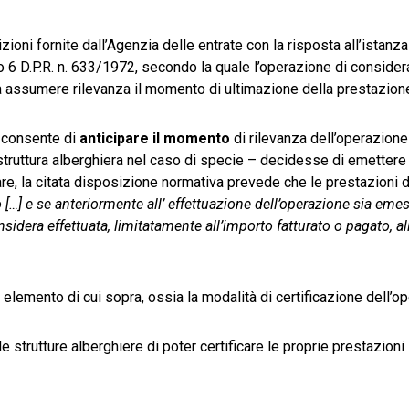
oni fornite dall’Agenzia delle entrate con la risposta all’istanza 
olo 6 D.P.R. n. 633/1972, secondo la quale l’operazione di consider
sa assumere rilevanza il momento di ultimazione della prestazion
2 consente di
anticipare il momento
di rilevanza dell’operazione 
struttura alberghiera nel caso di specie – decidesse di emettere 
are, la citata disposizione normativa prevede che le prestazioni di
 […] e se anteriormente all’ effettuazione dell’operazione sia emes
onsidera effettuata, limitatamente all’importo fatturato o pagato, al
 elemento di cui sopra, ossia la modalità di certificazione dell’o
 strutture alberghiere di poter certificare le proprie prestazioni