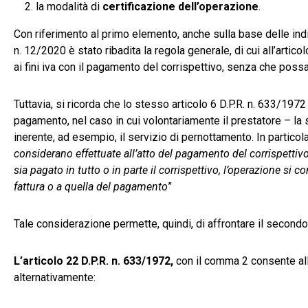
la modalità di
certificazione dell’operazione
.
Con riferimento al primo elemento, anche sulla base delle indizi
n. 12/2020 è stato ribadita la regola generale, di cui all’artic
ai fini iva con il pagamento del corrispettivo, senza che pos
Tuttavia, si ricorda che lo stesso articolo 6 D.P.R. n. 633/197
pagamento, nel caso in cui volontariamente il prestatore – la 
inerente, ad esempio, il servizio di pernottamento. In particol
considerano effettuate all’atto del pagamento del corrispettivo
sia pagato in tutto o in parte il corrispettivo, l’operazione si c
fattura o a quella del pagamento
”
Tale considerazione permette, quindi, di affrontare il secondo
L’articolo 22 D.P.R. n. 633/1972,
con il comma 2 consente alle
alternativamente: