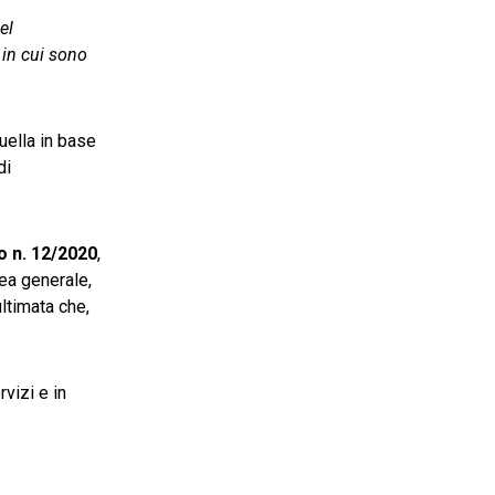
el
 in cui sono
uella in base
di
lo n. 12/2020
,
nea generale,
ultimata che,
vizi e in