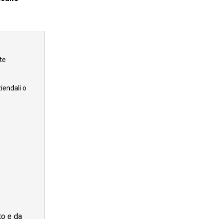
nte
iendali o
to e da