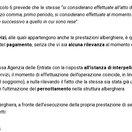
ticolo 6 prevede che le stesse “
si considerano effettuate all’atto d
 terzo comma, primo periodo, si considerano effettuate al momento
e successivo a quello in cui sono rese
”.
izi
, alle quali appartengono anche le prestazioni alberghiere, è q
del
pagamento
, senza che vi sia
alcuna rilevanza
al momento 
essa Agenzia delle Entrate con la risposta
all’istanza di interpel
ervizi, il momento di effettuazione dell’operazione coincide, in li
oggiorno), a nulla rilevando il fatto che la stessa sia stata già 
n l’ultimazione del
pernottamento
nella struttura alberghiera.
erghiera, a fronte dell’esecuzione della propria prestazione di ser
tti:
;