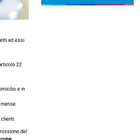
etti ad essi
articolo 22
omicilio e in
le mense
clienti.
emissione del
lcune