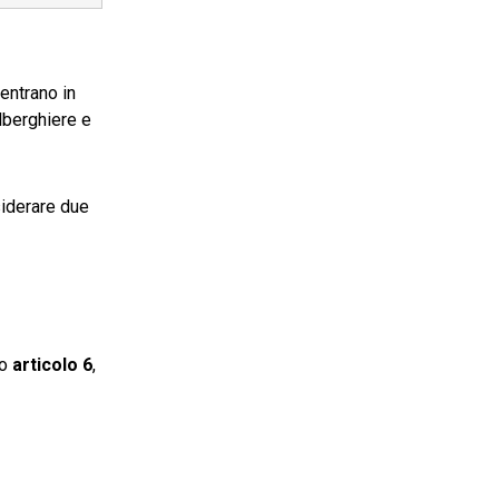
ientrano in
lberghiere e
siderare due
to
articolo 6
,