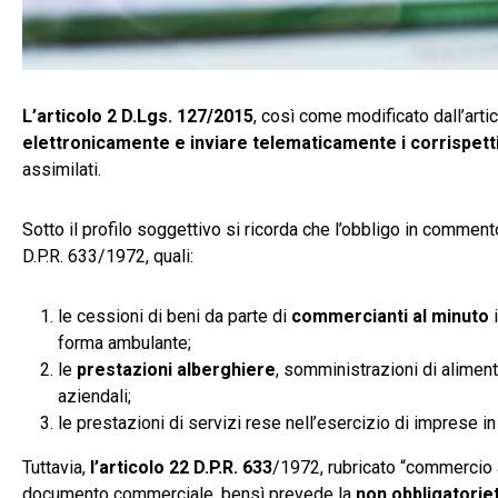
L’articolo 2 D.Lgs. 127/2015
, così come modificato dall’arti
elettronicamente e inviare telematicamente i corrispetti
assimilati.
Sotto il profilo soggettivo si ricorda che l’obbligo in commento
D.P.R. 633/1972, quali:
le cessioni di beni da parte di
commercianti al minuto
i
forma ambulante;
le
prestazioni alberghiere
, somministrazioni di aliment
aziendali;
le prestazioni di servizi rese nell’esercizio di imprese in 
Tuttavia,
l’articolo 22 D.P.R. 633
/1972, rubricato “commercio a
documento commerciale, bensì prevede la
non obbligatoriet