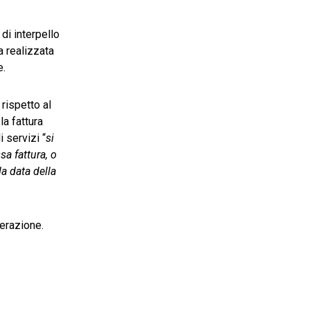
di interpello
a realizzata
e.
rispetto al
la fattura
 servizi “
si
sa fattura, o
la data della
perazione.