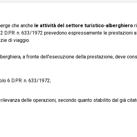
 emerge che anche
le attività del settore turistico-alberghiero
r
 22 D.P.R. n. 633/1972 prevedono espressamente le prestazioni a
nzie di viaggio.
alberghiera, a fronte dell’esecuzione della prestazione, deve con
icolo 6 D.P.R. n. 633/1972;
 rilevanza delle operazioni, secondo quanto stabilito dal già cita