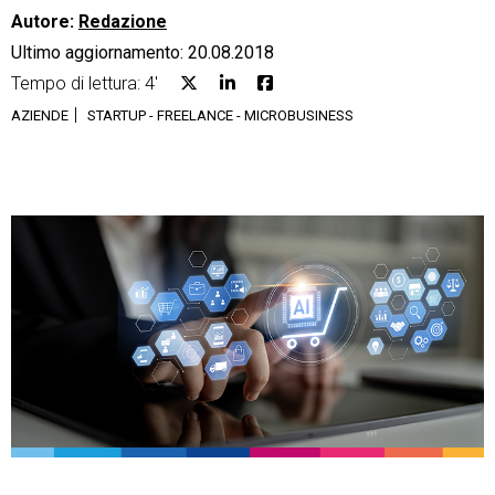
Autore:
Redazione
Ultimo aggiornamento: 20.08.2018
Tempo di lettura: 4'
AZIENDE
STARTUP - FREELANCE - MICROBUSINESS
CRM
Ecommerce
Email Marketing
Fatturazione
Financial Solutions
HR
Trust Services
TeamSystem Corporate