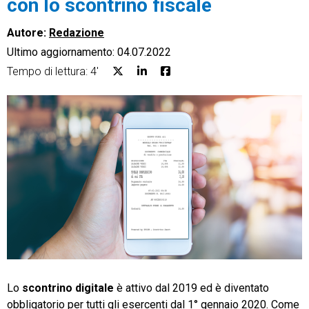
con lo scontrino fiscale
Autore:
Redazione
Ultimo aggiornamento: 04.07.2022
Tempo di lettura: 4'
CRM
Ecommerce
Email Marketing
Fatturazione
Financial Solutions
HR
Trust Services
Lo
scontrino digitale
è attivo dal 2019 ed è diventato
obbligatorio per tutti gli esercenti dal 1° gennaio 2020. Come
TeamSystem Corporate