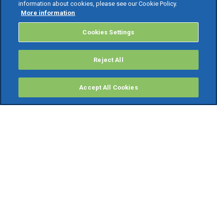
information about cookies, please see our Cookie Policy.
More information
Cookies Settings
Reject All
Accept All Cookies
PRODOTTI
Software ERP
TeamSystem Studio AI
Fatture In Cloud
Soluzioni per Commercialisti
Software Cloud
Gestione contabile fiscale
Software Paghe