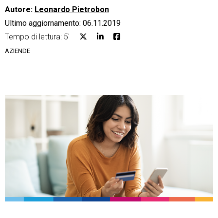
Autore:
Leonardo Pietrobon
Ultimo aggiornamento: 06.11.2019
Tempo di lettura: 5'
AZIENDE
CRM
Ecommerce
Email Marketing
Fatturazione
Financial Solutions
HR
Trust Services
TeamSystem Corporate