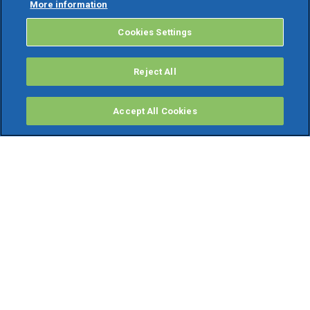
More information
Cookies Settings
Reject All
Accept All Cookies
PRODOTTI
Software ERP
TeamSystem Studio AI
Fatture In Cloud
Soluzioni per Commercialisti
Software Cloud
Gestione contabile fiscale
Software Paghe
Gestionali Gratis