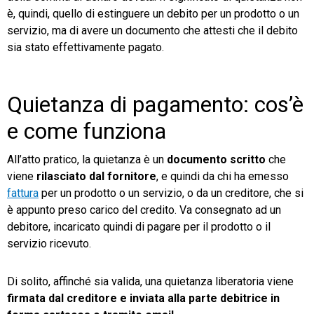
è, quindi, quello di estinguere un debito per un prodotto o un
servizio, ma di avere un documento che attesti che il debito
sia stato effettivamente pagato.
CRM
Quietanza di pagamento: cos’è
Ecommerce
e come funziona
Email Marketing
All’atto pratico, la quietanza è un
documento scritto
che
Fatturazione
viene
rilasciato dal fornitore
, e quindi da chi ha emesso
fattura
per un prodotto o un servizio, o da un creditore, che si
Financial Solutions
è appunto preso carico del credito. Va consegnato ad un
debitore, incaricato quindi di pagare per il prodotto o il
HR
servizio ricevuto.
Trust Services
Di solito, affinché sia valida, una quietanza liberatoria viene
firmata dal creditore e inviata alla parte debitrice in
TeamSystem Corporate