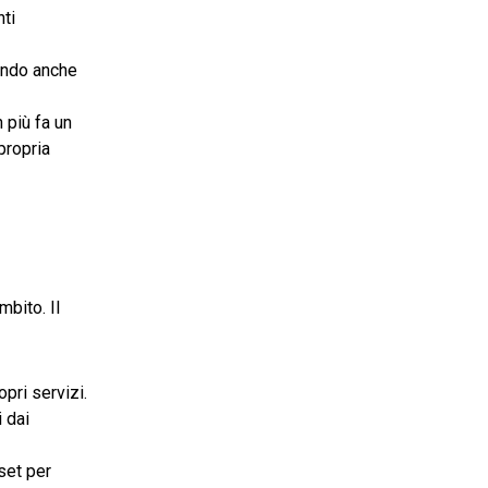
nti
rando anche
 più fa un
propria
mbito. Il
pri servizi.
i dai
set per