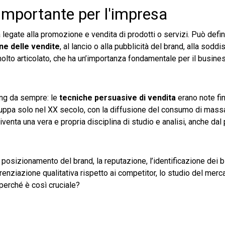
 importante per l'impresa
 legate alla promozione e vendita di prodotti o servizi. Può defin
e delle vendite
, al lancio o alla pubblicità del brand, alla sodd
o molto articolato, che ha un’importanza fondamentale per il busines
ing da sempre: le
tecniche persuasive di vendita
erano note fin
viluppa solo nel XX secolo, con la diffusione del consumo di massa
enta una vera e propria disciplina di studio e analisi, anche dal 
 posizionamento del brand, la reputazione, l’identificazione dei 
ferenziazione qualitativa rispetto ai competitor, lo studio del merca
perché è così cruciale?