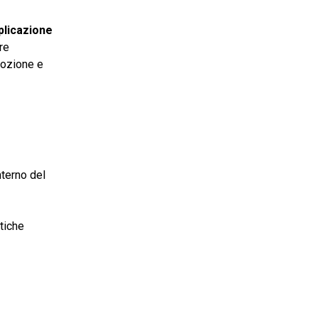
plicazione
re
mozione e
nterno del
stiche