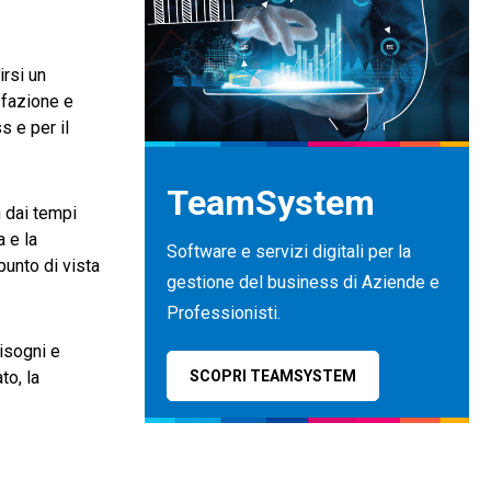
irsi un
isfazione e
s e per il
TeamSystem
 dai tempi
 e la
Software e servizi digitali per la
punto di vista
gestione del business di Aziende e
Professionisti.
bisogni e
to, la
SCOPRI TEAMSYSTEM