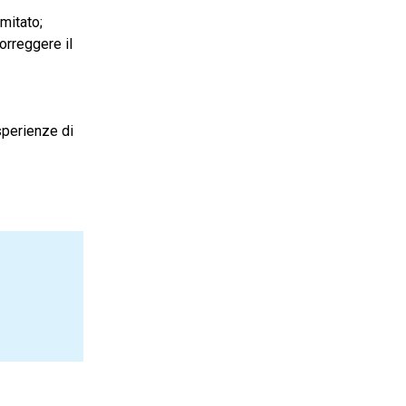
imitato;
orreggere il
sperienze di