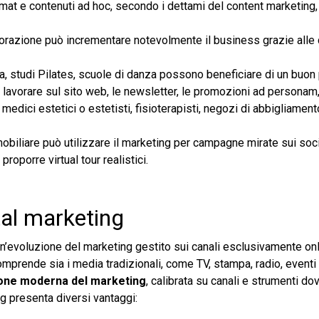
ormat e contenuti ad hoc, secondo i dettami del content marketing,
istorazione può incrementare notevolmente il business grazie alle 
pa, studi Pilates, scuole di danza possono beneficiare di un buon
lavorare sul sito web, le newsletter, le promozioni ad personam, 
edici estetici o estetisti, fisioterapisti, negozi di abbigliament
mobiliare può utilizzare il marketing per campagne mirate sui soci
proporre virtual tour realistici.
tal marketing
un’evoluzione del marketing gestito sui canali esclusivamente onl
comprende sia i media tradizionali, come TV, stampa, radio, eventi
ione moderna del marketing
, calibrata su canali e strumenti do
ing presenta diversi vantaggi: