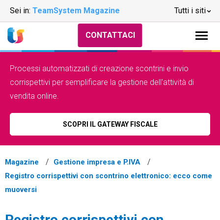
Sei in:
TeamSystem Magazine
Tutti i siti
CONTATTACI
Processi automatizzati di creazione scontrini e invio
corrispettivi per semplificare la gestione dell'attività di
vendita online.
SCOPRI IL GATEWAY FISCALE
Magazine
Gestione impresa e P.IVA
Registro corrispettivi con scontrino elettronico: ecco come
muoversi
Registro corrispettivi con