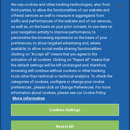
We use cookies and other tracking technologies, also from
third parties, to allow the functionalities of our website and
offered services as well to measure in aggregated form
traffic and performances of the website and of our services,
as well as, on the basis on your prior consent, to use data on
your navigation activity to improve performance, to
personalise the browsing experience on the basis of your
preferences, to show targeted advertising and, where
available, to allow social media sharing functionalities.
Clicking on “Accept all” means that you agree to the
activation of all cookies. Clicking on "Reject all" means that
the default settings will be left unchanged and, therefore,
browsing will continue without cookies or other tracking
tools other than technical or technical analytics. To check the
categories of cookies, configure or change your cookie
preferences , please click on Change Preferences. For more
information about cookies, please see our Cookie Policy.
More information
Cookies Settings
Reject All