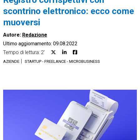
scontrino elettronico: ecco come
muoversi
Autore:
Redazione
CRM
Ultimo aggiornamento: 09.08.2022
Ecommerce
Tempo di lettura: 2'
AZIENDE
STARTUP - FREELANCE - MICROBUSINESS
Email Marketing
Fatturazione
Financial Solutions
HR
Trust Services
TeamSystem Corporate