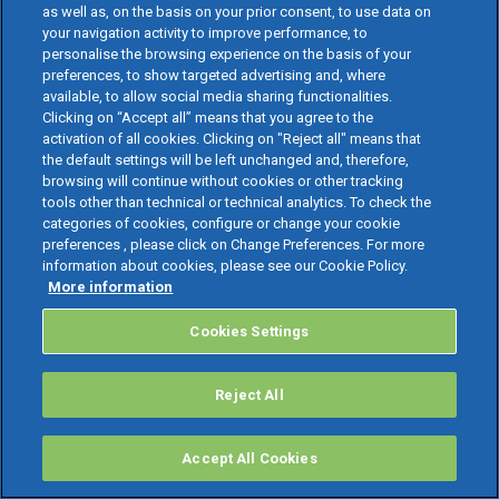
as well as, on the basis on your prior consent, to use data on
03.07.2026
|
Redazione
your navigation activity to improve performance, to
personalise the browsing experience on the basis of your
preferences, to show targeted advertising and, where
available, to allow social media sharing functionalities.
Clicking on “Accept all” means that you agree to the
activation of all cookies. Clicking on "Reject all" means that
the default settings will be left unchanged and, therefore,
browsing will continue without cookies or other tracking
tools other than technical or technical analytics. To check the
categories of cookies, configure or change your cookie
preferences , please click on Change Preferences. For more
information about cookies, please see our Cookie Policy.
GESTIONE STUDIO
More information
Come rendere paperless la gestione documentale HR
Cookies Settings
del Consulente del Lavoro?
Scopri come trasformare la gestione documentale HR in un
Reject All
processo digitale, organizzato e a norma, riducendo errori e
attività manuali.
Accept All Cookies
01.07.2026
|
Redazione