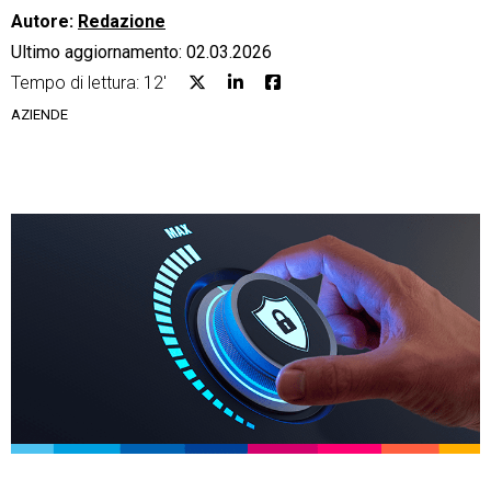
Autore:
Redazione
Ultimo aggiornamento: 02.03.2026
Tempo di lettura: 12'
AZIENDE
CRM
Ecommerce
Email Marketing
Fatturazione
Financial Solutions
HR
Trust Services
TeamSystem Corporate