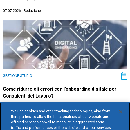
07.07.2026
|
Redazione
GESTIONE STUDIO
Come ridurre gli errori con l’onboarding digitale per
Consulenti del Lavoro?
Scopri come l’onboarding digitale aiuta Consulenti del Lavoro
We use cookies and other tracking technologies, also from
e PMI a ridurre errori, semplificare processi HR e migliorare
third parties, to allow the functionalities of our website and
offered services as well to measure in aggregated form
la gestione delle assunzioni.
traffic and performances of the website and of our services,