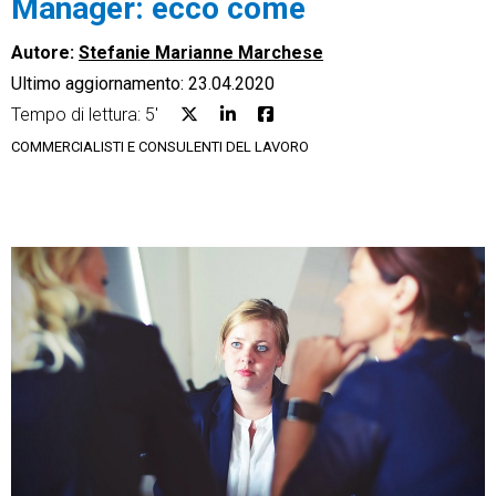
Manager: ecco come
Autore:
Stefanie Marianne Marchese
Ultimo aggiornamento: 23.04.2020
Tempo di lettura: 5'
CRM
COMMERCIALISTI E CONSULENTI DEL LAVORO
Ecommerce
Email Marketing
Fatturazione
Financial Solutions
HR
Trust Services
TeamSystem Corporate