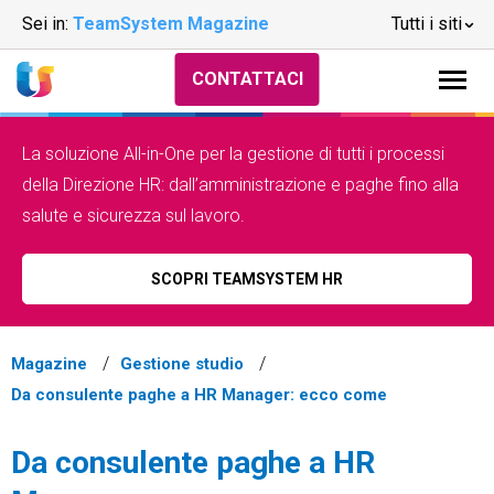
Sei in:
TeamSystem Magazine
Tutti i siti
CONTATTACI
La soluzione All-in-One per la gestione di tutti i processi
della Direzione HR: dall’amministrazione e paghe fino alla
salute e sicurezza sul lavoro.
SCOPRI TEAMSYSTEM HR
Magazine
Gestione studio
Da consulente paghe a HR Manager: ecco come
Da consulente paghe a HR