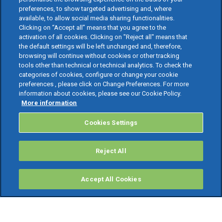
preferences, to show targeted advertising and, where
available, to allow social media sharing functionalities.
Clicking on “Accept all” means that you agree to the
activation of all cookies. Clicking on "Reject all" means that
the default settings will be left unchanged and, therefore,
browsing will continue without cookies or other tracking
tools other than technical or technical analytics. To check the
categories of cookies, configure or change your cookie
preferences , please click on Change Preferences. For more
information about cookies, please see our Cookie Policy.
More information
Cookies Settings
Reject All
Accept All Cookies