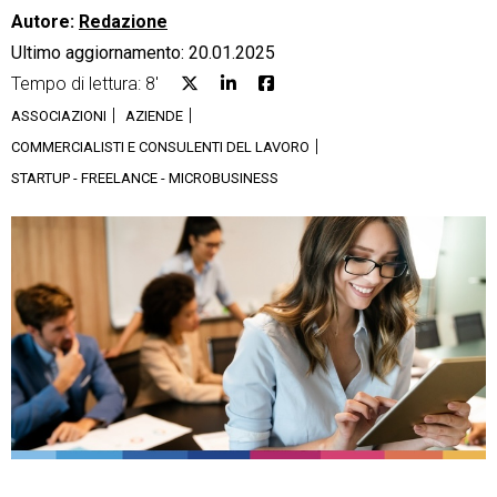
Autore:
Redazione
Ultimo aggiornamento: 20.01.2025
Tempo di lettura: 8'
ASSOCIAZIONI
AZIENDE
CRM
COMMERCIALISTI E CONSULENTI DEL LAVORO
STARTUP - FREELANCE - MICROBUSINESS
Ecommerce
Email Marketing
Fatturazione
Financial Solutions
HR
Trust Services
TeamSystem Corporate