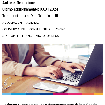
Autore:
Redazione
Ultimo aggiornamento: 03.01.2024
Tempo di lettura: 9'
ASSOCIAZIONI
AZIENDE
CRM
COMMERCIALISTI E CONSULENTI DEL LAVORO
STARTUP - FREELANCE - MICROBUSINESS
Ecommerce
Email Marketing
Fatturazione
Financial Solutions
HR
Trust Services
TeamSystem Corporate
La
fattura
, come noto, è un documento contabile e fiscale