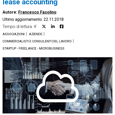
lease accounting
Autore:
Francesco Fasolino
Ultimo aggiornamento: 22.11.2018
Tempo di lettura: 4'
CRM
ASSOCIAZIONI
AZIENDE
COMMERCIALISTI E CONSULENTI DEL LAVORO
Ecommerce
STARTUP - FREELANCE - MICROBUSINESS
Email Marketing
Fatturazione
Financial Solutions
HR
Trust Services
TeamSystem Corporate