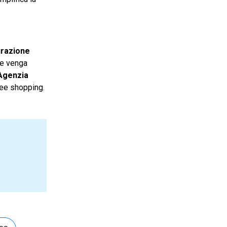
turazione
che venga
’Agenzia
free shopping.