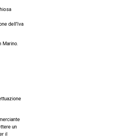
chiosa
one dell’Iva
n Marino.
fettuazione
mmerciante
ettere un
r il