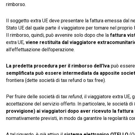
rimborso.
Il soggetto extra UE deve presentare la fattura emessa dal neg
Stato UE dal quale parte il viaggiatore per tornare nel proprio
Il rimborso, quindi, può avvenire solo dopo che la
fattura vis
extra UE,
viene restituita dal viaggiatore extracomunitari
all’effettuazione dell’operazione.
La predetta procedura per il rimborso dell’Iva
può essere 
semplificata può essere intermediata da apposite socie
frontiera (dette società di tax refund o tax free).
Per fruire delle società di
tax refund
, il viaggiatore extra UE
accettazione del servizio offerto. In particolare, le società di
provvigione) ai viaggiatori dopo aver ricevuto la fattura 
normativamente previsti, in modo da garantire la regolarità co
A tal riguardo, è già attivo il
sistema elettronico OTELLO
(
O