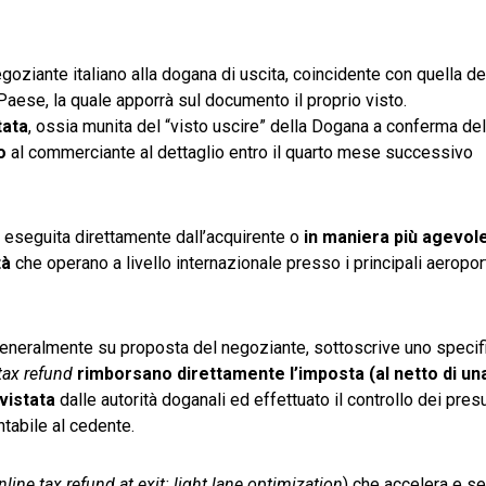
oziante italiano alla dogana di uscita, coincidente con quella del
 Paese, la quale apporrà sul documento il proprio visto.
tata
, ossia munita del “visto uscire” della Dogana a conferma del
o
al commerciante al dettaglio entro il quarto mese successivo
eseguita direttamente dall’acquirente o
in maniera più agevol
tà
che operano a livello internazionale presso i principali aeroporti
, generalmente su proposta del negoziante, sottoscrive uno specifi
tax refund
rimborsano direttamente l’imposta (al netto di un
vistata
dalle autorità doganali ed effettuato il controllo dei pre
ntabile al cedente.
nline tax refund at exit: light lane optimization
) che accelera e se