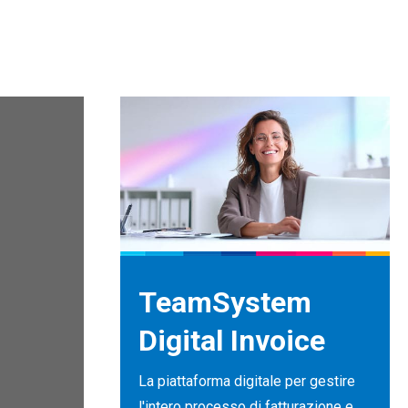
TeamSystem
Digital Invoice
La piattaforma digitale per gestire
l'intero processo di fatturazione e