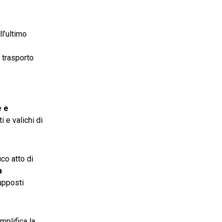
l’ultimo
 trasporto
e e
 e valichi di
co atto di
a
supposti
mplifica la