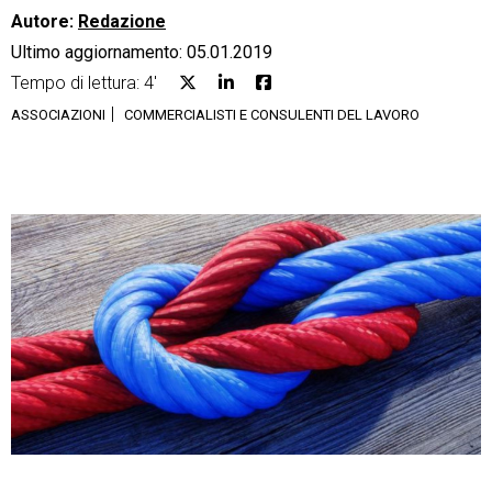
Autore:
Redazione
Ultimo aggiornamento: 05.01.2019
Tempo di lettura: 4'
ASSOCIAZIONI
COMMERCIALISTI E CONSULENTI DEL LAVORO
CRM
Ecommerce
Email Marketing
Fatturazione
Financial Solutions
HR
Trust Services
TeamSystem Corporate