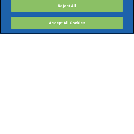
Reject All
Accept All Cookies
PRODOTTI
Software ERP
TeamSystem Studio AI
Fatture In Cloud
Soluzioni per Commercialisti
Software Cloud
Gestione contabile fiscale
Software Paghe
Gestionali Gratis
Software Professionisti Gratis
Finanza Agevolata
Bonus Fiscali