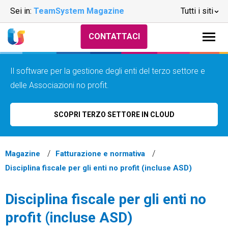
Sei in:
TeamSystem Magazine
Tutti i siti
CONTATTACI
Il software per la gestione degli enti del terzo settore e
delle Associazioni no profit.
SCOPRI TERZO SETTORE IN CLOUD
Magazine
Fatturazione e normativa
Disciplina fiscale per gli enti no profit (incluse ASD)
Disciplina fiscale per gli enti no
profit (incluse ASD)