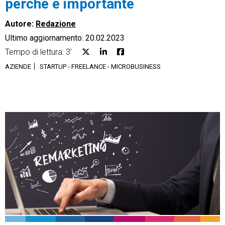
perché è importante
Autore:
Redazione
Ultimo aggiornamento: 20.02.2023
Tempo di lettura: 3'
CRM
AZIENDE
STARTUP - FREELANCE - MICROBUSINESS
Ecommerce
Email Marketing
Fatturazione
Financial Solutions
HR
Trust Services
TeamSystem Corporate