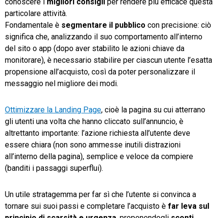
conoscere i
migliori consigli
per rendere più efficace questa
particolare attività.
Fondamentale è
segmentare il pubblico
con precisione: ciò
significa che, analizzando il suo comportamento all’interno
del sito o app (dopo aver stabilito le azioni chiave da
monitorare), è necessario stabilire per ciascun utente l’esatta
propensione all’acquisto, così da poter personalizzare il
messaggio nel migliore dei modi.
Ottimizzare la Landing Page
, cioè la pagina su cui atterrano
gli utenti una volta che hanno cliccato sull’annuncio, è
altrettanto importante: l’azione richiesta all’utente deve
essere chiara (non sono ammesse inutili distrazioni
all’interno della pagina), semplice e veloce da compiere
(banditi i passaggi superflui).
Un utile stratagemma per far sì che l’utente si convinca a
tornare sui suoi passi e completare l’acquisto è
far leva sul
principio di scarsità e urgenza
, proponendogli
sconti