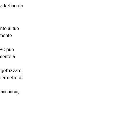
arketing da
nte al tuo
amente
 PPC può
lmente a
rgettizzare,
 permette di
 annuncio,