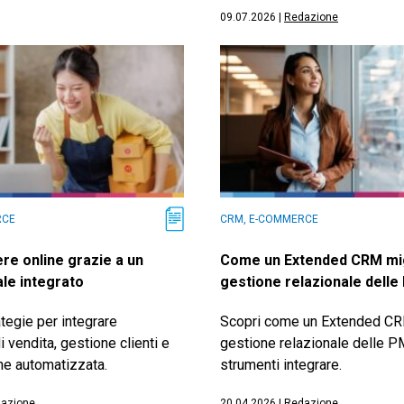
09.07.2026
|
Redazione
RCE
CRM, E-COMMERCE
e online grazie a un
Come un Extended CRM mig
ale integrato
gestione relazionale delle
ategie per integrare
Scopri come un Extended CRM
i vendita, gestione clienti e
gestione relazionale delle PM
e automatizzata.
strumenti integrare.
azione
20.04.2026
|
Redazione