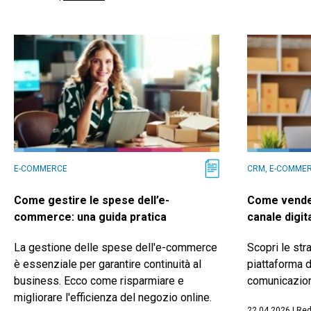
E-COMMERCE
CRM, E-COMME
Come gestire le spese dell’e-
Come vender
commerce: una guida pratica
canale digit
La gestione delle spese dell'e-commerce
Scopri le str
è essenziale per garantire continuità al
piattaforma d
business. Ecco come risparmiare e
comunicazion
migliorare l'efficienza del negozio online.
22.04.2026
|
Red