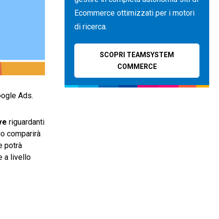
Ecommerce ottimizzati per i motori
di ricerca.
SCOPRI TEAMSYSTEM
COMMERCE
Google Ads.
ve
riguardanti
cio comparirà
 e potrà
 a livello