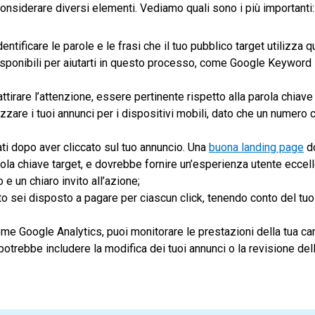
nsiderare diversi elementi. Vediamo quali sono i più importanti:
dentificare le parole e le frasi che il tuo pubblico target utilizza
i disponibili per aiutarti in questo processo, come Google Keyword
ttirare l’attenzione, essere pertinente rispetto alla parola chiave
izzare i tuoi annunci per i dispositivi mobili, dato che un numero 
zati dopo aver cliccato sul tuo annuncio. Una
buona landing page
d
rola chiave target, e dovrebbe fornire un’esperienza utente eccell
e un chiaro invito all’azione;
to sei disposto a pagare per ciascun click, tenendo conto del tu
come Google Analytics, puoi monitorare le prestazioni della tua 
otrebbe includere la modifica dei tuoi annunci o la revisione del