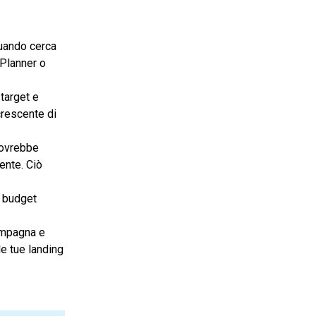
 quando cerca
 Planner o
 target e
crescente di
ovrebbe
ente. Ciò
o budget
campagna e
le tue landing