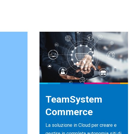
TeamSystem
Commerce
La soluzione in Cloud per creare e
gestire in completa autonomia siti di