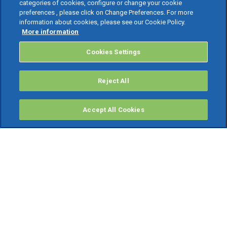
categories of cookies, configure or change your cookie
preferences , please click on Change Preferences. For more
information about cookies, please see our Cookie Policy.
More information
Cookies Settings
Reject All
Accept All Cookies
PRODOTTI
Software ERP
TeamSystem Studio AI
Fatture In Cloud
Soluzioni per Commercialisti
Software Cloud