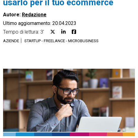
usarlo per il tuo ecommerce
Autore:
Redazione
Ultimo aggiornamento: 20.04.2023
Tempo di lettura: 3'
CRM
AZIENDE
STARTUP - FREELANCE - MICROBUSINESS
Ecommerce
Email Marketing
Fatturazione
Financial Solutions
HR
Trust Services
TeamSystem Corporate