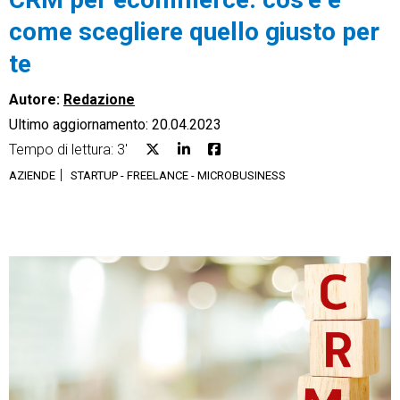
come scegliere quello giusto per
te
Autore:
Redazione
CRM
Ultimo aggiornamento: 20.04.2023
Ecommerce
Tempo di lettura: 3'
AZIENDE
STARTUP - FREELANCE - MICROBUSINESS
Email Marketing
Fatturazione
Financial Solutions
HR
Trust Services
TeamSystem Corporate