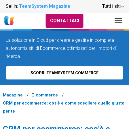
Sei in:
TeamSystem Magazine
Tutti i siti
CONTATTACI
La soluzione in Cloud per creare e gestire in completa
autonomia siti di Ecommerce ottimizzati per i motori di
ricerca.
SCOPRI TEAMSYSTEM COMMERCE
Magazine
E-commerce
CRM per ecommerce: cos’è e come scegliere quello giusto
per te
CRM per ecommerce: cos’è e