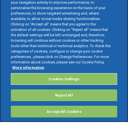
your navigation activity to improve performance, to
personalise the browsing experience on the basis of your
preferences, to show targeted advertising and, where
available, to allow social media sharing functionalities.
Clicking on “Accept all” means that you agree to the
activation of all cookies. Clicking on "Reject all" means that
the default settings will be left unchanged and, therefore,
browsing will continue without cookies or other tracking
tools other than technical or technical analytics. To check the
categories of cookies, configure or change your cookie
preferences , please click on Change Preferences. For more
information about cookies, please see our Cookie Policy.
More information
Cookies Settings
Reject All
Accept All Cookies