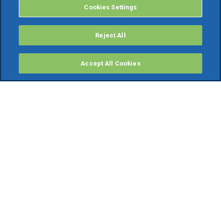
Cookies Settings
Reject All
Accept All Cookies
PRODOTTI
Software ERP
TeamSystem Studio AI
Fatture In Cloud
Soluzioni per Commercialisti
Software Cloud
Gestione contabile fiscale
Software Paghe
Gestionali Gratis
Software Professionisti Gratis
Finanza Agevolata