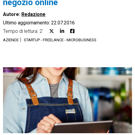
negozio online
Autore:
Redazione
Ultimo aggiornamento: 22.07.2016
Tempo di lettura: 2'
CRM
AZIENDE
STARTUP - FREELANCE - MICROBUSINESS
Ecommerce
Email Marketing
Fatturazione
Financial Solutions
HR
Trust Services
TeamSystem Corporate