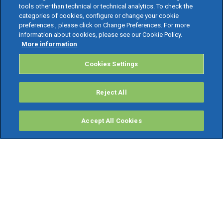
tools other than technical or technical analytics. To check the
categories of cookies, configure or change your cookie
preferences , please click on Change Preferences. For more
information about cookies, please see our Cookie Policy.
More information
Cookies Settings
Reject All
Accept All Cookies
PRODOTTI
Software ERP
TeamSystem Studio AI
Fatture In Cloud
Soluzioni per Commercialisti