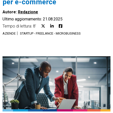
per e-commerce
Autore:
Redazione
Ultimo aggiornamento: 21.08.2025
Tempo di lettura: 8'
CRM
AZIENDE
STARTUP - FREELANCE - MICROBUSINESS
Ecommerce
Email Marketing
Fatturazione
Financial Solutions
HR
Trust Services
TeamSystem Corporate