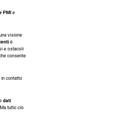
 e PMI
e
una visione
ienti
è
si e ostacoli
che consente
 in contatto
de
dati
 Ma tutto ciò