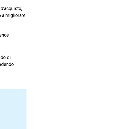
 d’acquisto,
e a migliorare
gence
ndo di
vedendo