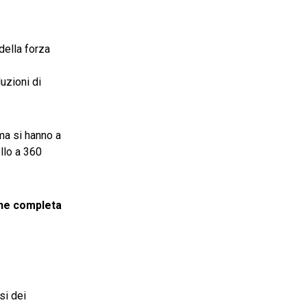
della forza
uzioni di
ma si hanno a
ollo a 360
one completa
si dei