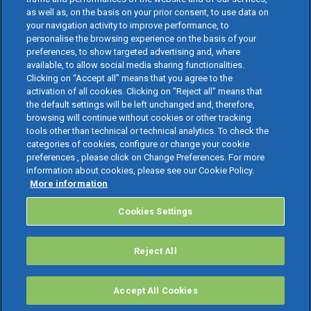
as well as, on the basis on your prior consent, to use data on
your navigation activity to improve performance, to
personalise the browsing experience on the basis of your
preferences, to show targeted advertising and, where
available, to allow social media sharing functionalities.
Clicking on “Accept all” means that you agree to the
activation of all cookies. Clicking on "Reject all" means that
the default settings will be left unchanged and, therefore,
browsing will continue without cookies or other tracking
tools other than technical or technical analytics. To check the
categories of cookies, configure or change your cookie
preferences , please click on Change Preferences. For more
information about cookies, please see our Cookie Policy.
More information
Cookies Settings
Reject All
Accept All Cookies