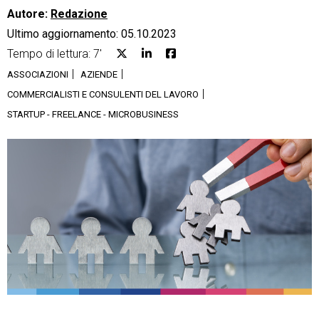
Autore:
Redazione
Ultimo aggiornamento: 05.10.2023
Tempo di lettura: 7'
ASSOCIAZIONI
AZIENDE
CRM
COMMERCIALISTI E CONSULENTI DEL LAVORO
STARTUP - FREELANCE - MICROBUSINESS
Ecommerce
Email Marketing
Fatturazione
Financial Solutions
HR
Trust Services
TeamSystem Corporate