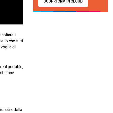
SCOPRI CRM IN CLOUD
scoltare i
ello che tutti
 voglia di
 il portatile,
tribuisce
i cura della