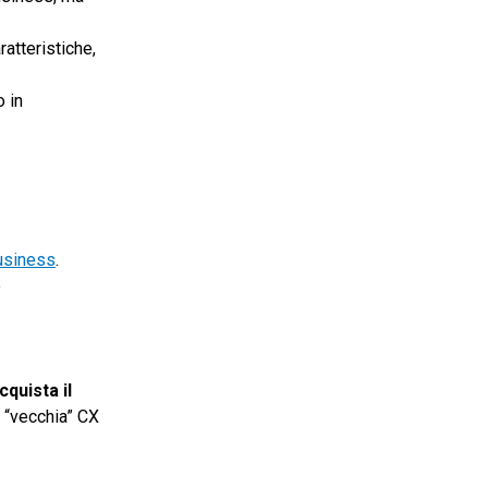
ratteristiche,
o in
usiness
.
e
cquista il
 “vecchia” CX