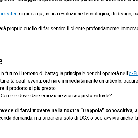
orrester
, si gioca qui, in una evoluzione tecnologica, di design, ca
rà proprio quello di far sentire il cliente profondamente immers
e
uturo il terreno di battaglia principale per chi opererà nell’
e-B
antaneità degli eventi: ordinare immediatamente un articolo, pagar
e il prodotto al più presto.
? Come e dove dare emozione a un acquisto virtuale?
nvece di farsi trovare nella nostra “trappola” conoscitiva, a
conda domanda: ma si parlerà solo di DCX o sopravvivrà anche la