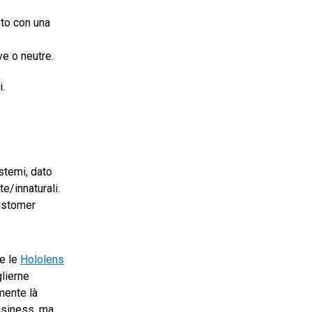
oto con una
ve o neutre.
i.
stemi, dato
e/innaturali.
Customer
me le
Hololens
glierne
mente là
usiness, ma