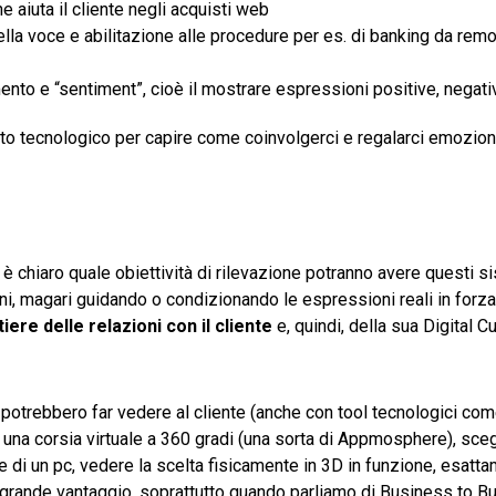
 aiuta il cliente negli acquisti web
lla voce e abilitazione alle procedure per es. di banking da rem
ento e “sentiment”, cioè il mostrare espressioni positive, negati
nto tecnologico per capire come coinvolgerci e regalarci emozion
 chiaro quale obiettività di rilevazione potranno avere questi si
, magari guidando o condizionando le espressioni reali in forzat
iere delle relazioni con il cliente
e, quindi, della sua Digital 
e potrebbero far vedere al cliente (anche con tool tecnologici co
 una corsia virtuale a 360 gradi (una sorta di Appmosphere), sce
e di un pc, vedere la scelta fisicamente in 3D in funzione, esatta
 grande vantaggio, soprattutto quando parliamo di Business to B