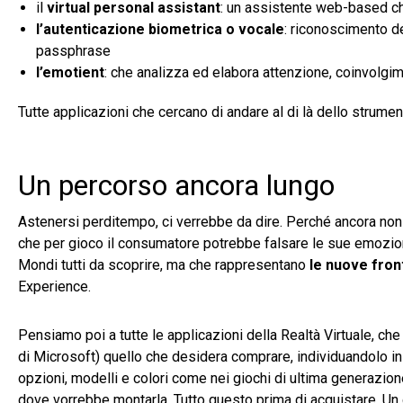
il
virtual personal assistant
: un assistente web-based che
l’autenticazione biometrica o vocale
: riconoscimento de
passphrase
l’emotient
: che analizza ed elabora attenzione, coinvolgim
Tutte applicazioni che cercano di andare al di là dello strume
Un percorso ancora lungo
Astenersi perditempo, ci verrebbe da dire. Perché ancora non è
che per gioco il consumatore potrebbe falsare le sue emozioni
Mondi tutti da scoprire, ma che rappresentano
le nuove front
Experience.
Pensiamo poi a tutte le applicazioni della Realtà Virtuale, ch
di Microsoft) quello che desidera comprare, individuandolo in
opzioni, modelli e colori come nei giochi di ultima generazion
dove vorrebbe montarla. Tutto questo prima di acquistare. Un