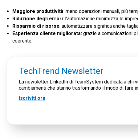
M
aggiore produttività
: meno operazioni manuali, più temp
R
iduzione degli errori
: l’automazione minimizza le impreci
R
isparmio di risorse
: automatizzare significa anche tagliar
E
sperienza cliente migliorata:
grazie a comunicazioni più
coerente.
TechTrend Newsletter
La newsletter LinkedIn di TeamSystem dedicata a chi vu
cambiamenti che stanno trasformando il modo di fare i
Iscriviti ora