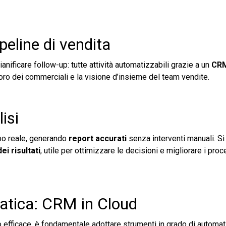
peline di vendita
pianificare follow-up: tutte attività automatizzabili grazie a un
CR
avoro dei commerciali e la visione d’insieme del team vendite.
isi
po reale, generando
report accurati
senza interventi manuali. Si 
ei risultati
, utile per ottimizzare le decisioni e migliorare i proc
matica: CRM in Cloud
 efficace, è fondamentale adottare strumenti in grado di automat