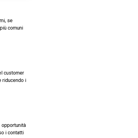
imi, se
i più comuni
el customer
 riducendo i
e opportunità
o i contatti