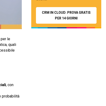
CRM IN CLOUD: PROVA GRATIS
PER 14 GIORNI
per le
ica, quali
cessibile
iali
, con
e probabilità