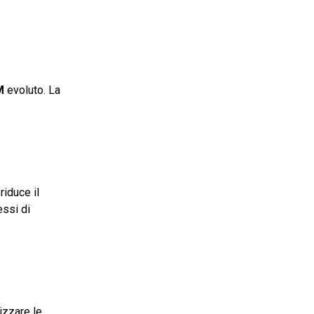
M
evoluto. La
riduce il
essi di
izzare le