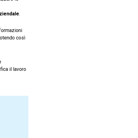
ziendale
.
nformazioni
otendo così
e
fica il lavoro