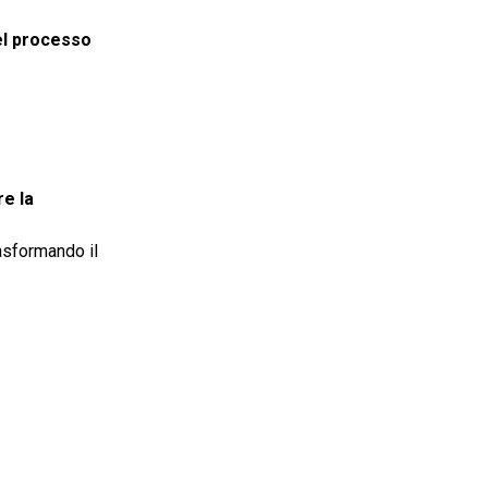
el processo
re la
rasformando il